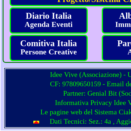
Diario Italia
Alb
Agenda Eventi
Imma
Comitiva Italia
Par
Persone Creative
Idee Vive (Associazione) - 
CF: 97809650159 - Email del
Partner:
Genial Bit
(
Soc
Informativa Privacy Idee 
Le pagine web del Sistema Ciak
Dati Tecnici: Sez.: 4a
, Agg